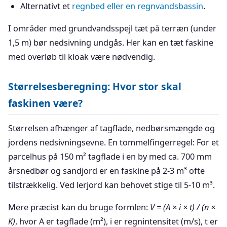
Alternativt et
regnbed eller en regnvandsbassin
.
I områder med grundvandsspejl tæt på terræn (under
1,5 m) bør nedsivning undgås. Her kan en tæt faskine
med overløb til kloak være nødvendig.
Størrelsesberegning: Hvor stor skal
faskinen være?
Størrelsen afhænger af tagflade, nedbørsmængde og
jordens nedsivningsevne. En tommelfingerregel: For et
parcelhus på 150 m² tagflade i en by med ca. 700 mm
årsnedbør og sandjord er en faskine på 2-3 m³ ofte
tilstrækkelig. Ved lerjord kan behovet stige til 5-10 m³.
Mere præcist kan du bruge formlen:
V = (A × i × t) / (n ×
K)
, hvor A er tagflade (m²), i er regnintensitet (m/s), t er