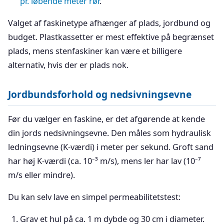
pr. løbende meter rør
.
Valget af faskinetype afhænger af plads, jordbund og
budget. Plastkassetter er mest effektive på begrænset
plads, mens stenfaskiner kan være et billigere
alternativ, hvis der er plads nok.
Jordbundsforhold og nedsivningsevne
Før du vælger en faskine, er det afgørende at kende
din jords nedsivningsevne. Den måles som hydraulisk
ledningsevne (K-værdi) i meter per sekund. Groft sand
har høj K-værdi (ca. 10⁻³ m/s), mens ler har lav (10⁻⁷
m/s eller mindre).
Du kan selv lave en simpel permeabilitetstest:
Grav et hul på ca. 1 m dybde og 30 cm i diameter.