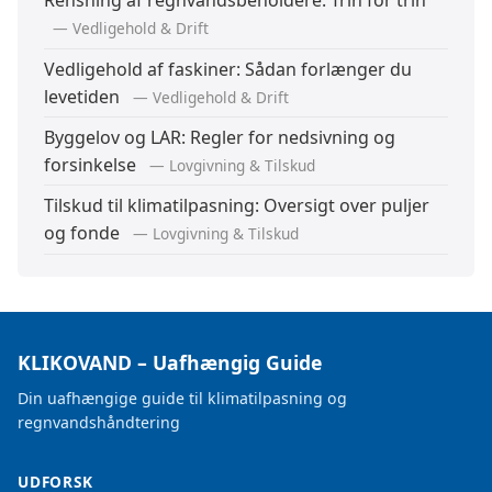
Rensning af regnvandsbeholdere: Trin for trin
— Vedligehold & Drift
Vedligehold af faskiner: Sådan forlænger du
levetiden
— Vedligehold & Drift
Byggelov og LAR: Regler for nedsivning og
forsinkelse
— Lovgivning & Tilskud
Tilskud til klimatilpasning: Oversigt over puljer
og fonde
— Lovgivning & Tilskud
KLIKOVAND – Uafhængig Guide
Din uafhængige guide til klimatilpasning og
regnvandshåndtering
UDFORSK