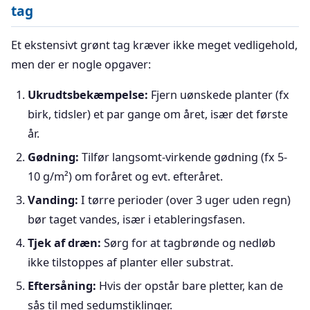
tag
Et ekstensivt grønt tag kræver ikke meget vedligehold,
men der er nogle opgaver:
Ukrudtsbekæmpelse:
Fjern uønskede planter (fx
birk, tidsler) et par gange om året, især det første
år.
Gødning:
Tilfør langsomt-virkende gødning (fx 5-
10 g/m²) om foråret og evt. efteråret.
Vanding:
I tørre perioder (over 3 uger uden regn)
bør taget vandes, især i etableringsfasen.
Tjek af dræn:
Sørg for at tagbrønde og nedløb
ikke tilstoppes af planter eller substrat.
Eftersåning:
Hvis der opstår bare pletter, kan de
sås til med sedumstiklinger.