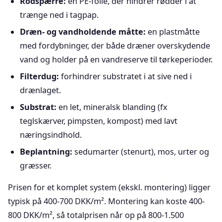
Rodspærre:
en PE-folie, der hindrer rødder i at
trænge ned i tagpap.
Dræn- og vandholdende måtte:
en plastmåtte
med fordybninger, der både dræner overskydende
vand og holder på en vandreserve til tørkeperioder.
Filterdug:
forhindrer substratet i at sive ned i
drænlaget.
Substrat:
en let, mineralsk blanding (fx
teglskærver, pimpsten, kompost) med lavt
næringsindhold.
Beplantning:
sedumarter (stenurt), mos, urter og
græsser.
Prisen for et komplet system (ekskl. montering) ligger
typisk på 400-700 DKK/m². Montering kan koste 400-
800 DKK/m², så totalprisen når op på 800-1.500