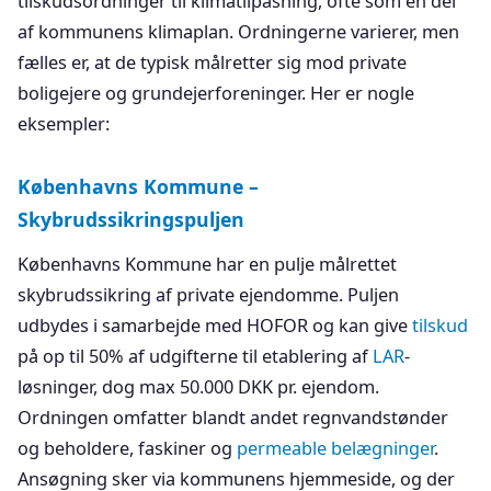
tilskudsordninger til klimatilpasning, ofte som en del
af kommunens klimaplan. Ordningerne varierer, men
fælles er, at de typisk målretter sig mod private
boligejere og grundejerforeninger. Her er nogle
eksempler:
Københavns Kommune –
Skybrudssikringspuljen
Københavns Kommune har en pulje målrettet
skybrudssikring af private ejendomme. Puljen
udbydes i samarbejde med HOFOR og kan give
tilskud
på op til 50% af udgifterne til etablering af
LAR
-
løsninger, dog max 50.000 DKK pr. ejendom.
Ordningen omfatter blandt andet regnvandstønder
og beholdere, faskiner og
permeable belægninger
.
Ansøgning sker via kommunens hjemmeside, og der